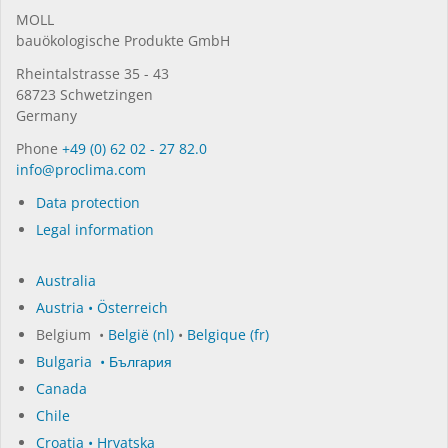
MOLL
bauöko­lo­gi­sche Pro­duk­te GmbH
Rhein­tal­strasse 35 - 43
68723 Schwet­zin­gen
Germany
Phone
+49 (0) 62 02 - 27 82.0
in­fo@procli­ma.com
Data protection
Legal information
Australia
Austria • Österreich
Belgium •
België (nl)
•
Belgique (fr)
Bulgaria • България
Canada
Chile
Croatia • Hrvatska